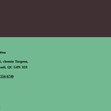
tine
5, chemin Turgeon,
raeli, QC G0N 1E0
 334-6740
.