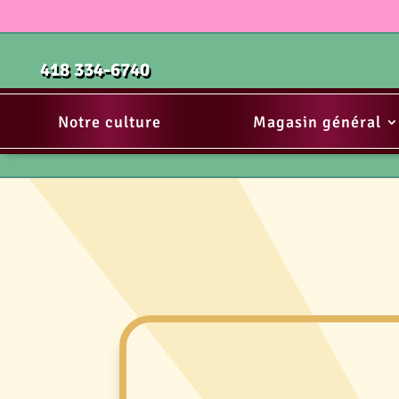
418 334-6740
Notre culture
Magasin général