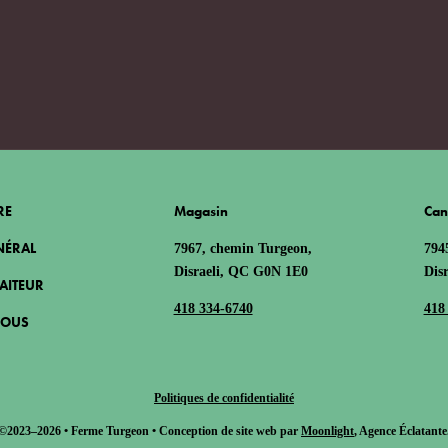
RE
Magasin
Can
NÉRAL
7967, chemin Turgeon,
794
Disraeli, QC G0N 1E0
Dis
RAITEUR
418 334-6740
418
NOUS
Politiques de confidentialité
©2023–2026 • Ferme Turgeon • Conception de site web par
Moonlight
, Agence Éclatante